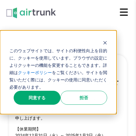
内
容
を
ス
キ
TOP
お知らせ
年末年始の休業期間のお知らせ
このウェブサイトでは、サイトの利便性向上を目的
ッ
に、クッキーを使用しています。ブラウザの設定に
プ
よりクッキーの機能を変更することもできます。詳
お知らせ
2024.12.27
細は
クッキーポリシー
をご覧ください。サイトを閲
覧いただく際には、クッキーの使用に同意いただく
年末年始の休業期間のお知らせ
必要があります。
同意する
拒否
いつもエアトランクをご利用いただき、誠にありがと
うございます。
年末年始の休業期間につきまして、以下の通りご案内
申し上げます。
【休業期間】
2024年12月31日（火）～ 2025年1月3日（金）