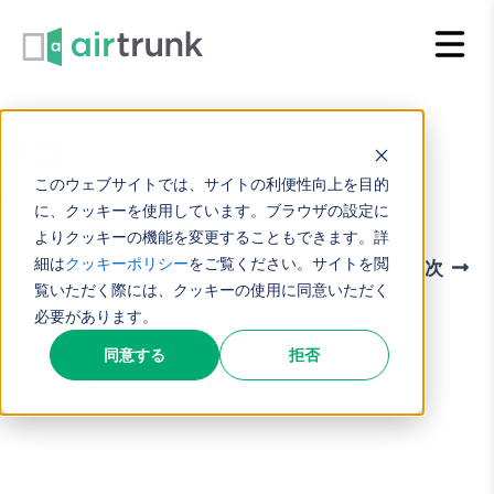
内
容
を
ス
吉田
キ
このウェブサイトでは、サイトの利便性向上を目的
ッ
switchwebokayama
By
/
6月 4, 2025
に、クッキーを使用しています。ブラウザの設定に
プ
よりクッキーの機能を変更することもできます。詳
細は
クッキーポリシー
をご覧ください。サイトを閲
前
次
覧いただく際には、クッキーの使用に同意いただく
必要があります。
同意する
拒否