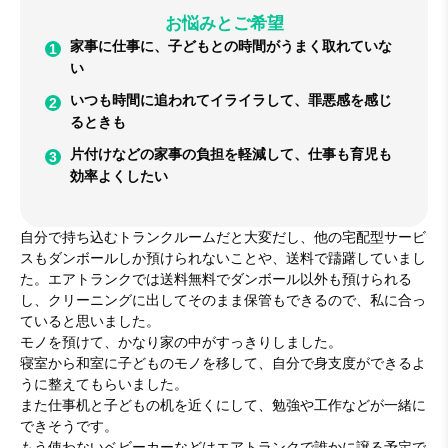
お悩みとご希望
家事に仕事に、子どもとの時間がうまく取れていな
い
いつも時間に追われてイライラして、罪悪感を感じ
るときも
片付けなどの家事の負担を軽減して、仕事も育児も
効率よくしたい
自分で持ち込むトランクルームだと大変だし、他の宅配型サービ
スもダンボールしか預けられないことや、送料で躊躇していまし
た。エアトランクでは送料無料でダンボール以外も預けられる
し、クリーニングに出してそのまま保管もできるので、私に合っ
ていると思いました。
モノを預けて、かなり家の中がすっきりしました。
寝室から和室に子どものモノを移して、自分で身支度ができるよ
うに整えてもらいました。
また仕事机と子どもの机を近くにして、勉強や工作などが一緒に
できそうです。
もう使わないベビーカーなどはエアトランクで誰かに譲る予定で