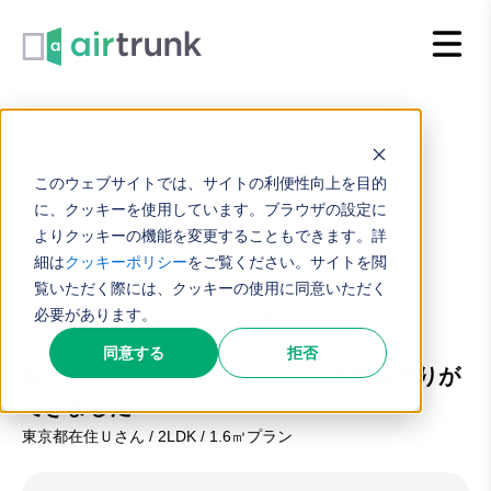
内
容
を
ス
キ
TOP
お客様の声
家事・育児と仕事の両立を叶える部屋作りができました！
このウェブサイトでは、サイトの利便性向上を目的
ッ
に、クッキーを使用しています。ブラウザの設定に
プ
よりクッキーの機能を変更することもできます。詳
細は
クッキーポリシー
をご覧ください。サイトを閲
覧いただく際には、クッキーの使用に同意いただく
必要があります。
同意する
拒否
家事・育児と仕事の両立を叶える部屋作りが
できました！
東京都在住Ｕさん / 2LDK / 1.6㎥プラン