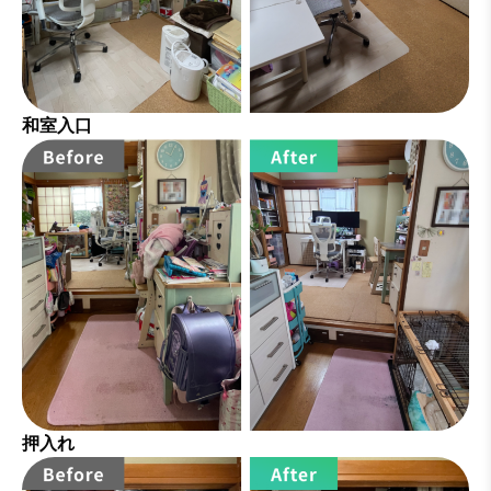
和室入口
押入れ