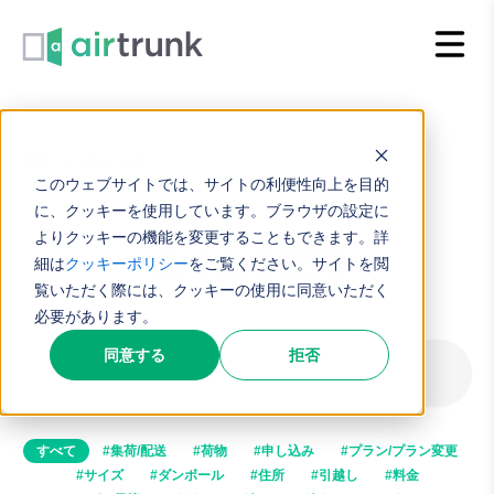
内
容
を
ス
キ
TOP
よくあるご質問
収納用品は持ってきてもらえますか？
このウェブサイトでは、サイトの利便性向上を目的
ッ
に、クッキーを使用しています。ブラウザの設定に
プ
よりクッキーの機能を変更することもできます。詳
よくある質問
細は
クッキーポリシー
をご覧ください。サイトを閲
覧いただく際には、クッキーの使用に同意いただく
必要があります。
同意する
拒否
すべて
#集荷/配送
#荷物
#申し込み
#プラン/プラン変更
#サイズ
#ダンボール
#住所
#引越し
#料金