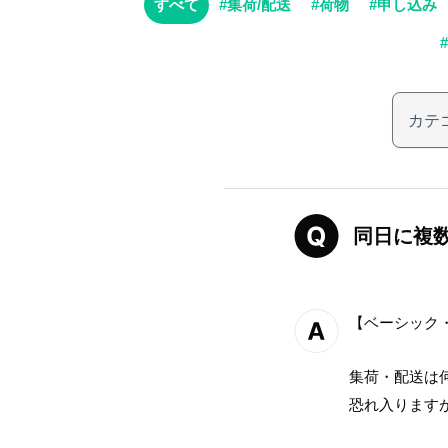
すべて
#集荷/配送
#荷物
#申し込み
同日に複
【ベーシック
集荷・配送は
恐れ入ります