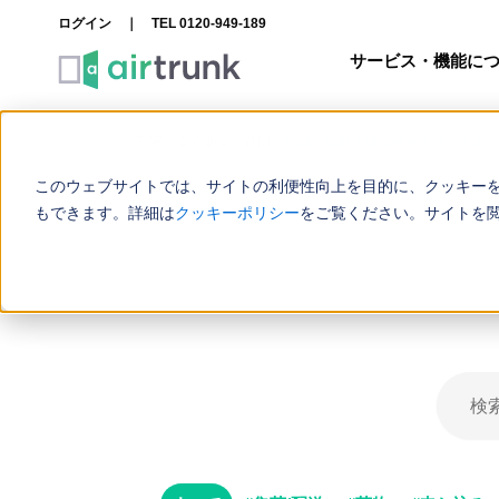
内
ログイン
｜
TEL 0120-949-189
容
サービス・機能に
を
ス
キ
TOP
よくあるご質問
同日に複数の時間枠を予約できます
ッ
このウェブサイトでは、サイトの利便性向上を目的に、クッキー
プ
もできます。詳細は
クッキーポリシー
をご覧ください。サイトを