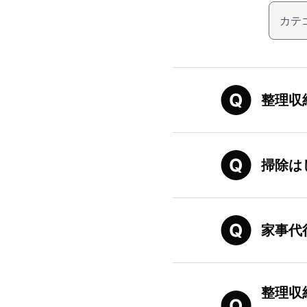
整理収
掃除は
家事代
整理収