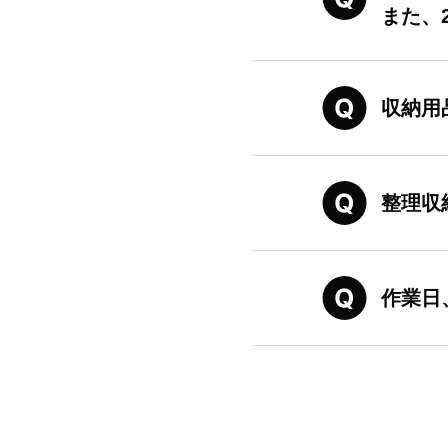
また、
収納用
整理収
作業日