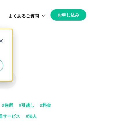
お申し込み
よくあるご質問
と
#住所
#引越し
#料金
送サービス
#法人