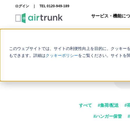
内
ログイン
｜
TEL 0120-949-189
容
サービス・機能に
を
ス
キ
TOP
よくあるご質問
#整理収納
ッ
このウェブサイトでは、サイトの利便性向上を目的に、クッキー
プ
もできます。詳細は
クッキーポリシー
をご覧ください。サイトを
すべて
#集荷/配送
#
#ハンガー保管