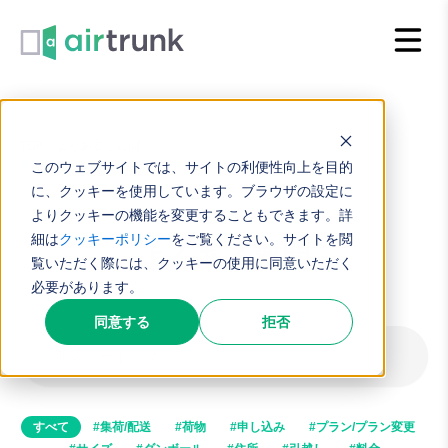
内
容
を
ス
キ
TOP
よくあるご質問
取り出し・預け入れの上限30個はどのように数えますか
このウェブサイトでは、サイトの利便性向上を目的
ッ
に、クッキーを使用しています。ブラウザの設定に
プ
よりクッキーの機能を変更することもできます。詳
細は
クッキーポリシー
をご覧ください。サイトを閲
よくある質問
覧いただく際には、クッキーの使用に同意いただく
必要があります。
同意する
拒否
すべて
#集荷/配送
#荷物
#申し込み
#プラン/プラン変更