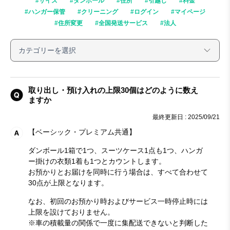
#サイズ
#ダンボール
#住所
#引越し
#料金
#ハンガー保管
#クリーニング
#ログイン
#マイページ
#住所変更
#全国発送サービス
#法人
取り出し・預け入れの上限30個はどのように数え
ますか
最終更新日 : 2025/09/21
【ベーシック・プレミアム共通】
ダンボール1箱で1つ、スーツケース1点も1つ、ハンガ
ー掛けの衣類1着も1つとカウントします。
お預かりとお届けを同時に行う場合は、すべて合わせて
30点が上限となります。
なお、初回のお預かり時およびサービス一時停止時には
上限を設けておりません。
※車の積載量の関係で一度に集配送できないと判断した